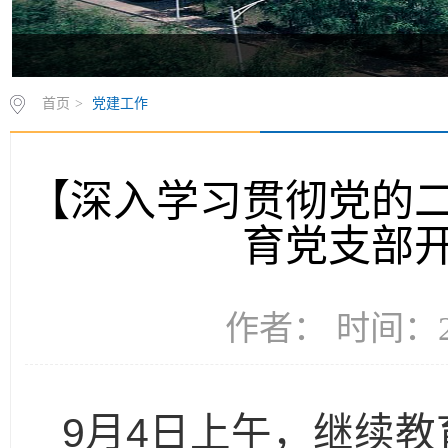
首页
>
党建工作
【深入学习贯彻党的
育党支部
作者： 时间：20
9
4
月
日上午，
继续教