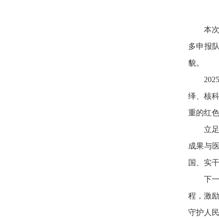
本
多申报
貌。
2
绎、核科
重的红
立
成果与
国、实
下
程，激
守护人