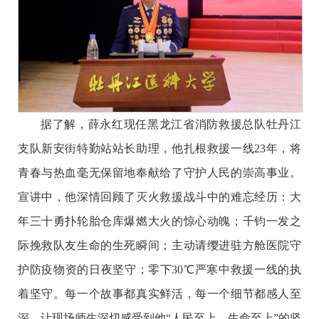
据了解，薛永红现任黑龙江省消防救援总队牡丹江
支队新安街特勤站站长助理，他扎根救援一线
23年，将
青春与热血毫无保留地奉献给了守护人民的崇高事业。
宣讲中，他深情回顾了灭火救援战斗中的难忘经历：大
年三十勇扑轮胎仓库爆燃大火的惊心动魄；千钧一发之
际挽救队友生命的生死瞬间；主动请缨进驻方舱医院守
护防疫物资的日夜坚守；零下30℃严寒中救援一线的执
着坚守。每一个故事都真实鲜活，每一个细节都感人至
深，让现场师生深切感受到他“人民至上、生命至上”的坚