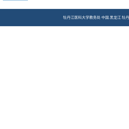
牡丹江医科大学教务处 中国.黑龙江.牡丹江.爱