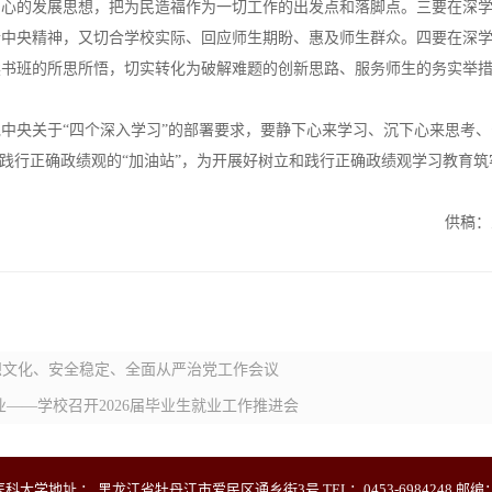
中心的发展思想，把为民造福作为一切工作的出发点和落脚点。三要在深
合中央精神，又切合学校实际、回应师生期盼、惠及师生群众。四要在深
读书班的所思所悟，切实转化为破解难题的创新思路、服务师生的务实举
党中央关于
“四个深入学习”的部署要求，要静下心来学习、沉下心来思考
、践行正确政绩观的“加油站”，为开展好树立和践行正确政绩观学习教育
。
供稿：
思想文化、安全稳定、全面从严治党工作会议
业——学校召开2026届毕业生就业工作推进会
科大学地址 ： 黑龙江省牡丹江市爱民区通乡街3号 TEL：0453-6984248 邮编：1