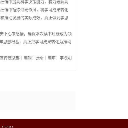
学细悟中提高科学决策能力，着力破解高
学细悟中锤炼过硬作风，将学习成果转化
措和推动发展的实际成效，真正做到学思
、安下心来感悟，确保本次读书班既成为领
筑牢思想根基，真正把学习成果转化为推动
宣传统战部｜编辑：张昕｜编审：李晓明
57011