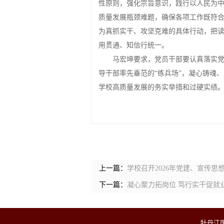
性原则，强化宗旨意识，践行以人民为
质量发展瓶颈难题，确保各项工作既符
为真抓实干、攻坚克难的具体行动，把
用贯通、知信行统一。
马宏坤要求，党员干部要认真落实
导干部率先垂范的“练兵场”，凝心铸魂
学校高质量发展的务实举措和过硬实绩
上一篇：
学校召开2026年党建、宣传
下一篇：
凝心聚力拓岗位 笃行实干促就
牡丹江医